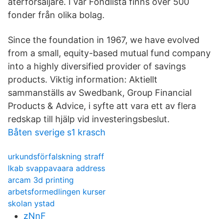
återförsäljare. I vår Fondlista finns över 500
fonder från olika bolag.
Since the foundation in 1967, we have evolved
from a small, equity-based mutual fund company
into a highly diversified provider of savings
products. Viktig information: Aktiellt
sammanställs av Swedbank, Group Financial
Products & Advice, i syfte att vara ett av flera
redskap till hjälp vid investeringsbeslut.
Båten sverige s1 krasch
urkundsförfalskning straff
lkab svappavaara address
arcam 3d printing
arbetsformedlingen kurser
skolan ystad
zNnF