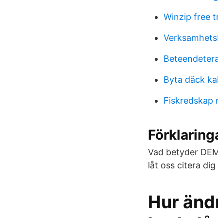
Winzip free tr
Verksamhetsb
Beteendetera
Byta däck ka
Fiskredskap 
Förklaringa
Vad betyder DEMO
låt oss citera dig
Hur ändr