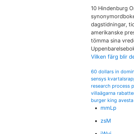
10 Hindenburg Ome
synonymordboken
dagstidningar, ti
amerikanske pres
tömma sina vrede
Uppenbarelsebo
Vilken färg blir
60 dollars in domi
sensys kvartalsrap
research process 
villaägarna rabatte
burger king avesta
mmLp
zsM
iWvj