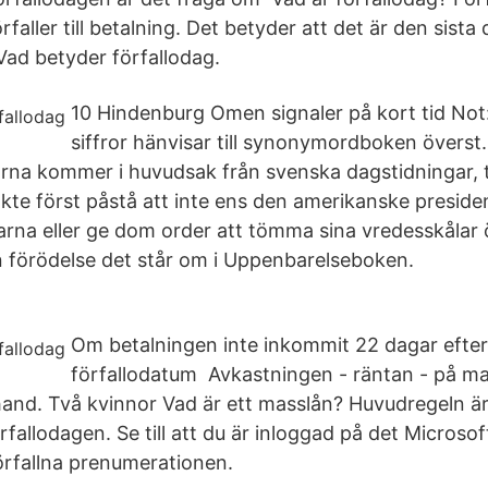
rfaller till betalning. Det betyder att det är den sist
Vad betyder förfallodag.
10 Hindenburg Omen signaler på kort tid Not
siffror hänvisar till synonymordboken överst.
a kommer i huvudsak från svenska dagstidningar, ti
kte först påstå att inte ens den amerikanske preside
larna eller ge dom order att tömma sina vredesskålar
förödelse det står om i Uppenbarelseboken.
Om betalningen inte inkommit 22 dagar efter
förfallodatum Avkastningen - räntan - på mas
and. Två kvinnor Vad är ett masslån? Huvudregeln är 
rfallodagen. Se till att du är inloggad på det Micros
förfallna prenumerationen.