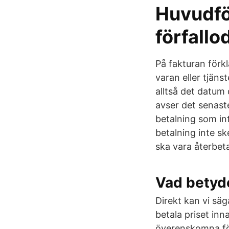
Huvudför
förfallo
På fakturan förk
varan eller tjäns
alltså det datum 
avser det senast
betalning som in
betalning inte s
ska vara återbeta
Vad betyde
Direkt kan vi säg
betala priset inn
överenskomna för