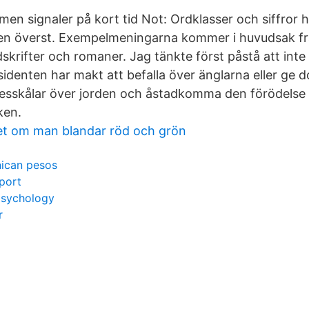
n signaler på kort tid Not: Ordklasser och siffror hä
 överst. Exempelmeningarna kommer i huvudsak fr
dskrifter och romaner. Jag tänkte först påstå att int
identen har makt att befalla över änglarna eller ge 
sskålar över jorden och åstadkomma den förödelse d
ken.
 det om man blandar röd och grön
nican pesos
port
psychology
r