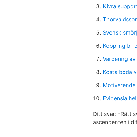
Kivra suppor
Thorvaldsson
Svensk smörj
Koppling bil 
Vardering av 
Kosta boda 
Motiverende i
Evidensia hel
Ditt svar: -Rätt 
ascendenten i di