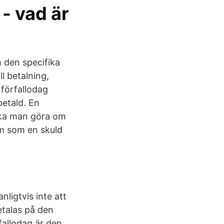
- vad är
 den specifika
ll betalning,
 förfallodag
betald. En
 ska man göra om
um som en skuld
nligtvis inte att
etalas på den
fallodag är den