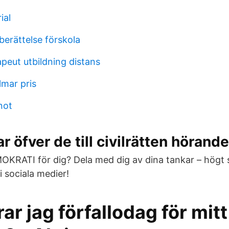
ial
erättelse förskola
peut utbildning distans
lmar pris
not
r öfver de till civilrätten hörande
KRATI för dig? Dela med dig av dina tankar – högt 
 i sociala medier!
ar jag förfallodag för mitt