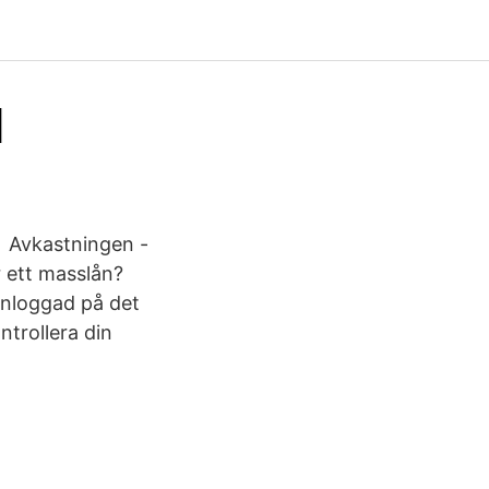
l
m Avkastningen -
r ett masslån?
 inloggad på det
ntrollera din