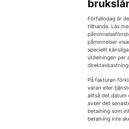
brukslån
Förfallodag är d
tillhanda. Läs m
påminnelsefönster
påminnelser visar
speciellt känslig
utdelningen per a
direktavkastning
På fakturan förk
varan eller tjäns
alltså det datum 
avser det senast
betalning som in
betalning inte sk