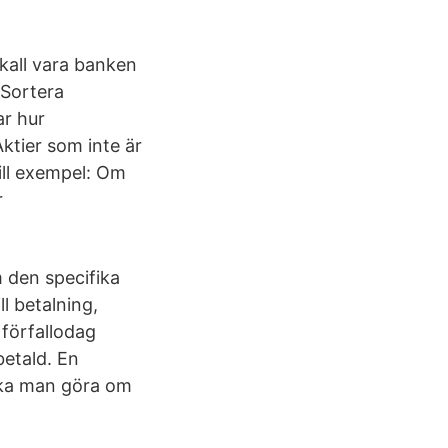
kall vara banken
 Sortera
ar hur
Aktier som inte är
Till exempel: Om
r
 den specifika
ll betalning,
 förfallodag
betald. En
 ska man göra om