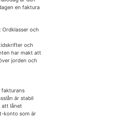
a dagen en faktura
: Ordklasser och
dskrifter och
nten har makt att
 över jorden och
 fakturans
slån är stabil
att lånet
oft-konto som är