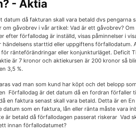
? - Aktia
et datum då fakturan skall vara betald dvs pengarna s
er om gåvobrev i vår artikel: Vad är ett gåvobrev? Om
 efter förfallodag är inställd, visas påminnelser i vis
 händelsens starttid eller uppgiftens förfallodatum. 
a för ränteförändringar eller konjunkturläget. Deficit 
ktie är 7 kronor och aktiekursen är 200 kronor så bli
en 3,5 %.
laras vad man som kund har köpt och det belopp som
ten Förfallodag är det datum då en fordran förfaller ti
då en faktura senast skall vara betald. Detta är en En
e datum som en faktura, lån eller ränta måste vara in
te är betald då förfallodagen passerat riskerar Vad
ett innan förfallodatumet?