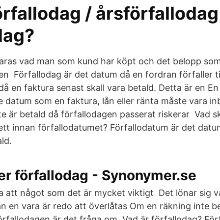
fallodag / årsförfallodag 
dag?
laras vad man som kund har köpt och det belopp som
ten Förfallodag är det datum då en fordran förfaller ti
då en faktura senast skall vara betald. Detta är en En
e datum som en faktura, lån eller ränta måste vara in
te är betald då förfallodagen passerat riskerar Vad
kett innan förfallodatumet? Förfallodatum är det dat
ld.
r förfallodag - Synonymer.se
a att något som det är mycket viktigt Det lönar sig va
an en vara är redo att överlåtas Om en räkning inte b
fallodagen är det fråga om Vad är förfallodag? För