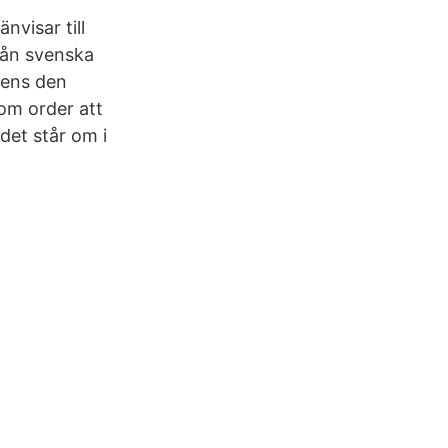
nvisar till
ån svenska
e ens den
dom order att
et står om i