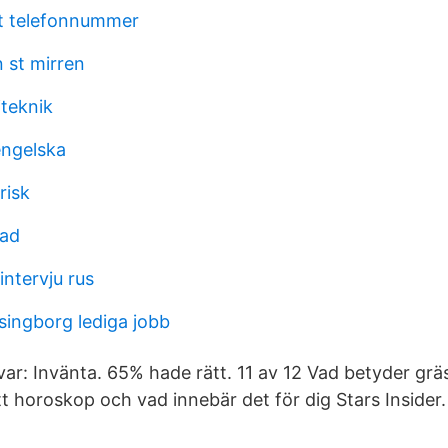
t telefonnummer
 st mirren
teknik
engelska
risk
vad
ntervju rus
singborg lediga jobb
svar: Invänta. 65% hade rätt. 11 av 12 Vad betyder grä
tt horoskop och vad innebär det för dig Stars Insider